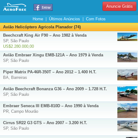
Anuncie Grátis
Home
|
Últimos Anúncios
|
Com Fotos
Avião Helicóptero Agricola Planador (74)
Beechcraft King Air F90 – Ano 1982 à Venda
SP, São Paulo
US$2.280.000,00
Avião Embraer Xingu EMB-121A – Ano 1979 à Venda
SP, São Paulo
Piper Matrix PA-46R-350T – Ano 2012 – 1.400 H.T.
BA, Barreiras
Avião Beechcraft Bonanza G36 – Ano 2009 – 1.728 H.T.
SP, São Paulo
Embraer Seneca III EMB-810D – Ano 1990 à Venda
PR, Campo Mourão
Cirrus SR22 G3 GTS – Ano 2007 – 3.200 H.T.
SP, São Paulo