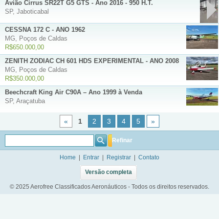
Avião Cirrus SR22T G5 GTS - Ano 2016 - 950 H.T.
SP, Jaboticabal
CESSNA 172 C - ANO 1962
MG, Poços de Caldas
R$650.000,00
ZENITH ZODIAC CH 601 HDS EXPERIMENTAL - ANO 2008
MG, Poços de Caldas
R$350.000,00
Beechcraft King Air C90A – Ano 1999 à Venda
SP, Araçatuba
«
1
2
3
4
5
»
Refinar
Home
|
Entrar
|
Registrar
|
Contato
Versão completa
© 2025 Aerofree Classificados Aeronáuticos - Todos os direitos reservados.