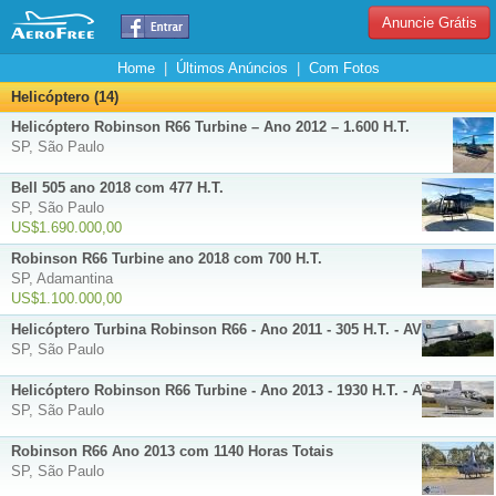
Anuncie Grátis
Home
|
Últimos Anúncios
|
Com Fotos
Helicóptero (14)
Helicóptero Robinson R66 Turbine – Ano 2012 – 1.600 H.T.
SP, São Paulo
Bell 505 ano 2018 com 477 H.T.
SP, São Paulo
US$1.690.000,00
Robinson R66 Turbine ano 2018 com 700 H.T.
SP, Adamantina
US$1.100.000,00
Helicóptero Turbina Robinson R66 - Ano 2011 - 305 H.T. - AV6575
SP, São Paulo
Helicóptero Robinson R66 Turbine - Ano 2013 - 1930 H.T. - AV6637
SP, São Paulo
Robinson R66 Ano 2013 com 1140 Horas Totais
SP, São Paulo