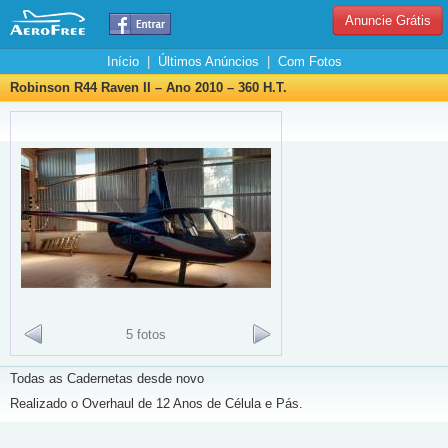
Anuncie Grátis
Início
|
Últimos Anúncios
|
Com Fotos
Robinson R44 Raven II – Ano 2010 – 360 H.T.
5 fotos
Todas as Cadernetas desde novo
Realizado o Overhaul de 12 Anos de Célula e Pás.