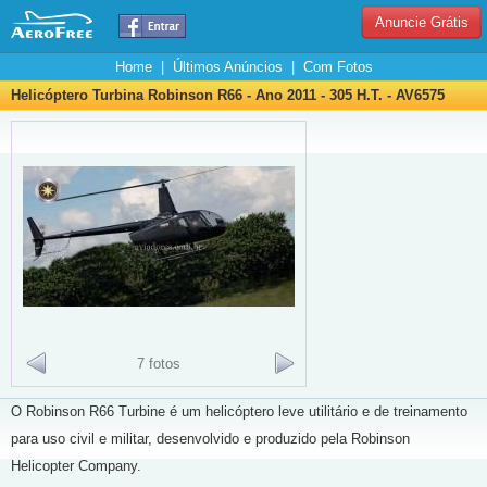
Anuncie Grátis
Home
|
Últimos Anúncios
|
Com Fotos
Helicóptero Turbina Robinson R66 - Ano 2011 - 305 H.T. - AV6575
7 fotos
O Robinson R66 Turbine é um helicóptero leve utilitário e de treinamento
para uso civil e militar, desenvolvido e produzido pela Robinson
Helicopter Company.