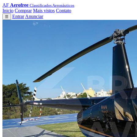
AF
Aerofree
Classificados Aeronáuticos
Inicio
Comprar
Mais vistos
Contato
Entrar
Anunciar
☰