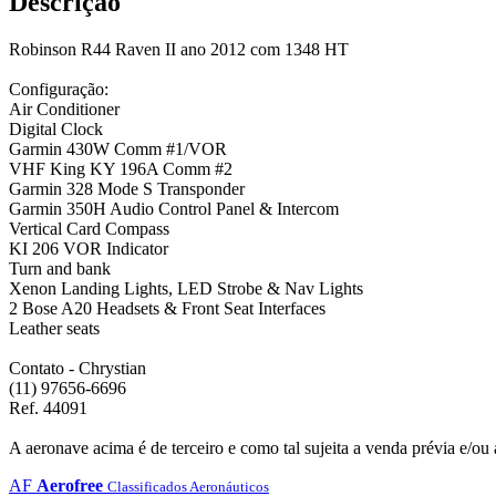
Descrição
Robinson R44 Raven II ano 2012 com 1348 HT
Configuração:
Air Conditioner
Digital Clock
Garmin 430W Comm #1/VOR
VHF King KY 196A Comm #2
Garmin 328 Mode S Transponder
Garmin 350H Audio Control Panel & Intercom
Vertical Card Compass
KI 206 VOR Indicator
Turn and bank
Xenon Landing Lights, LED Strobe & Nav Lights
2 Bose A20 Headsets & Front Seat Interfaces
Leather seats
Contato - Chrystian
(11) 97656-6696
Ref. 44091
A aeronave acima é de terceiro e como tal sujeita a venda prévia e/ou a
AF
Aerofree
Classificados Aeronáuticos