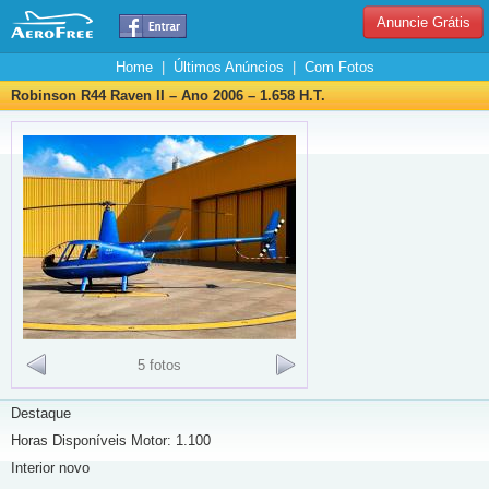
Anuncie Grátis
Home
|
Últimos Anúncios
|
Com Fotos
Robinson R44 Raven II – Ano 2006 – 1.658 H.T.
5 fotos
Destaque
Horas Disponíveis Motor: 1.100
Interior novo