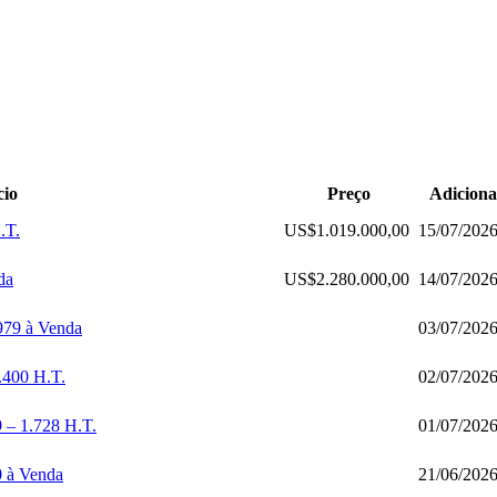
io
Preço
Adicion
.T.
US$1.019.000,00
15/07/202
da
US$2.280.000,00
14/07/202
79 à Venda
03/07/202
.400 H.T.
02/07/202
 – 1.728 H.T.
01/07/202
 à Venda
21/06/202