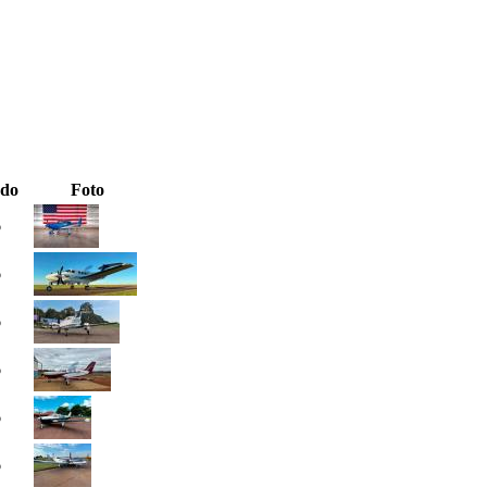
ado
Foto
6
6
6
6
6
6