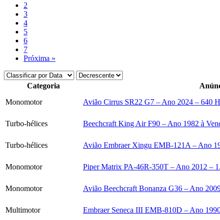
2
3
4
5
6
7
Próxima »
Categoria
Anúnc
Monomotor
Avião Cirrus SR22 G7 – Ano 2024 – 640 H
Turbo-hélices
Beechcraft King Air F90 – Ano 1982 à Ven
Turbo-hélices
Avião Embraer Xingu EMB-121A – Ano 19
Monomotor
Piper Matrix PA-46R-350T – Ano 2012 – 1
Monomotor
Avião Beechcraft Bonanza G36 – Ano 2009
Multimotor
Embraer Seneca III EMB-810D – Ano 1990