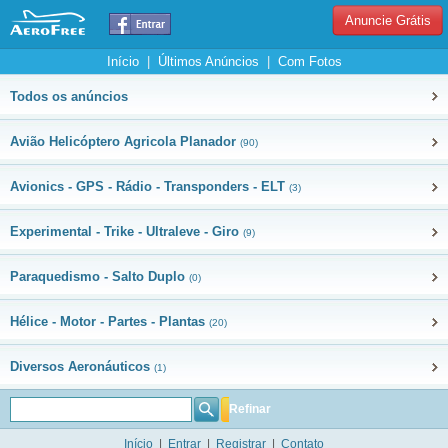
Anuncie Grátis
Início
|
Últimos Anúncios
|
Com Fotos
Todos os anúncios
Avião Helicóptero Agricola Planador
(90)
Avionics - GPS - Rádio - Transponders - ELT
(3)
Experimental - Trike - Ultraleve - Giro
(9)
Paraquedismo - Salto Duplo
(0)
Hélice - Motor - Partes - Plantas
(20)
Diversos Aeronáuticos
(1)
Refinar
Início
|
Entrar
|
Registrar
|
Contato