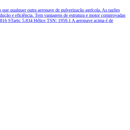
 que qualquer outra aeronave de pulverização agrícola. As razões
rodução e eficiência. Tem vantagens de estrutura e motor comprovadas
s: 816 STarts: 5.834 Hélice TSN: 1959.1 A aeronave acima é de