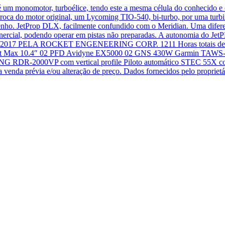
 monomotor, turboélice, tendo este a mesma célula do conhecido e c
roca do motor original, um Lycoming TIO-540, bi-turbo, por uma turb
nho. JetProp DLX, facilmente confundido com o Meridian. Uma diferença
nercial, podendo operar em pistas não preparadas. A autonomia do Je
1/2017 PELA ROCKET ENGENEERING CORP. 1211 Horas totais 
 Max 10.4″ 02 PFD Avidyne EX5000 02 GNS 430W Garmin TAWS-B te
R-2000VP com vertical profile Piloto automático STEC 55X com 
 venda prévia e/ou alteração de preço. Dados fornecidos pelo proprietári