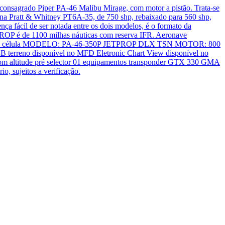
onsagrado Piper PA-46 Malibu Mirage, com motor a pistão. Trata-se
ina Pratt & Whitney PT6A-35, de 750 shp, rebaixado para 560 shp,
 fácil de ser notada entre os dois modelos, é o formato da
tPROP é de 1100 milhas náuticas com reserva IFR. Aeronave
de célula MODELO: PA-46-350P JETPROP DLX TSN MOTOR: 800
rreno disponível no MFD Eletronic Chart View disponível no
altitude pré selector 01 equipamentos transponder GTX 330 GMA
o, sujeitos a verificação.