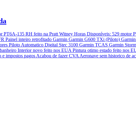
da
tor PT6A-135 RH feito na Pratt Witney Horas Disponíveis: 529 motor P
IFR Painel inteiro retrofitado Garmin ⁠Garmin G600 TXi (Piloto) G
s Piloto Automatico Digital Stec 3100 Garmin TCAS ⁠Garmin Storms
 banheiro Interior novo feito nos EUA Pintura otimo estado feito no
e impostos pagos Acabou de fazer CVA Aeronave sem historico de acide