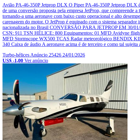
Avião PA-46-350P Jetprop DLX O Piper PA-46-350P Jetprop DLX é um
de uma conversão proposta pela empresa JetProp, que compreende a t
tornando-a uma aeronave com baixo custo operacional e alto desempe
carenagem do motor. O JetProp é equipado com o sistema separador i
nacionalizada no Brasil CONVERSÃO PARA JETPROP EM 30/0
CSN: 911 TSN HÉLICE: 800 Equipamentos: 01 MFD Avidyne flight
MFD Stormscope WX500 TCAS Radar meteorológico BENDIX KING RD
340 Caixa de áudio A aeronave acima é de terceiro e como tal sujeita a
Turbo-hélices
Anúncio 25426
24/01/2026
US$ -1,00
Ver anúncio