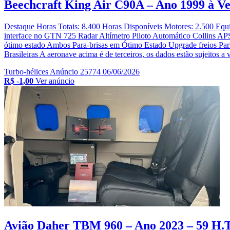
Beechcraft King Air C90A – Ano 1999 à V
Destaque Horas Totais: 8.400 Horas Disponíveis Motores: 2.500 E
interface no GTN 725 Radar Altímetro Piloto Automático Collins AP
ótimo estado Ambos Para-brisas em Ótimo Estado Upgrade freios Pa
Brasileiras A aeronave acima é de terceiros, os dados estão sujeitos a v
Turbo-hélices
Anúncio 25774
06/06/2026
R$ -1,00
Ver anúncio
Avião Daher TBM 960 – Ano 2023 – 59 H.T