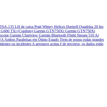
T6A-135 LH de caixa Pratt Witney Helices Hartzell Quadripa 20 hrs
armin G600 TXi (Copiloto) Garmin GTN750Xi Garmin GTN750Xi
cope Garmin Chartview ⁠Garmin Bluetooth Flight Stream 510 Ar
s EUA Ambos Parabrisas em Ótimo Estado Trem de pouso rodas grandes
ntes ou incidentes A aeronave acima é de terceiros, os dados estão