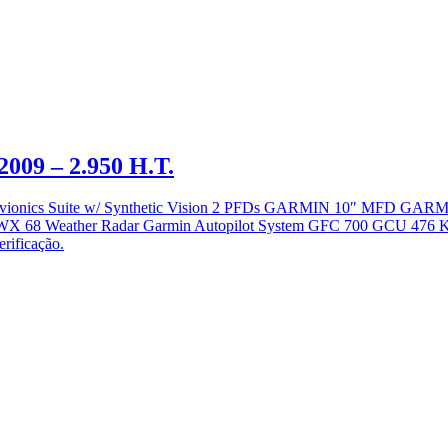
009 – 2.950 H.T.
000 Avionics Suite w/ Synthetic Vision 2 PFDs GARMIN 10″ MFD 
WX 68 Weather Radar Garmin Autopilot System GFC 700 GCU 476
erificação.