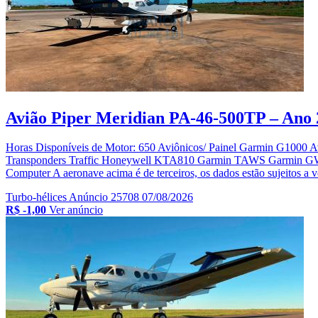
Avião Piper Meridian PA-46-500TP – Ano 2
Horas Disponíveis de Motor: 650 Aviônicos/ Painel Garmin G1
Transponders Traffic Honeywell KTA810 Garmin TAWS Garmin G
Computer A aeronave acima é de terceiros, os dados estão sujeitos a v
Turbo-hélices
Anúncio 25708
07/08/2026
R$ -1,00
Ver anúncio