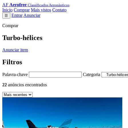
AF
Aerofree
Classificados Aeronáuticos
Inicio
Comprar
Mais vistos
Contato
Entrar
Anunciar
☰
Comprar
Turbo-hélices
Anunciar item
Filtros
Palavra-chave
Categoria
22
anúncios encontrados