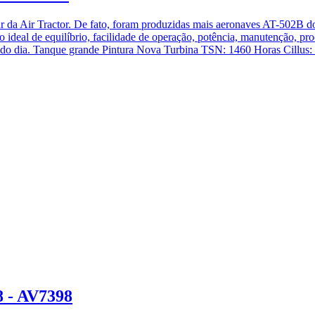
r da Air Tractor. De fato, foram produzidas mais aeronaves AT-502B do
 ideal de equilíbrio, facilidade de operação, potência, manutenção, p
inal do dia. Tanque grande Pintura Nova Turbina TSN: 1460 Horas Cillu
8 - AV7398