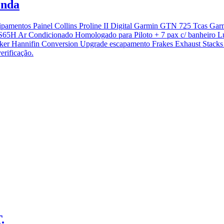
enda
quipamentos Painel Collins Proline II Digital Garmin GTN 725 Tca
S65H Ar Condicionado Homologado para Piloto + 7 pax c/ banheiro Lu
rker Hannifin Conversion Upgrade escapamento Frakes Exhaust Stacks 
erificação.
.