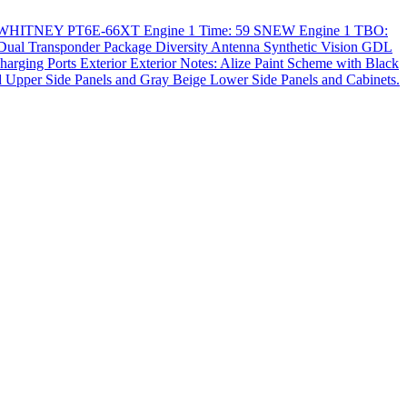
TT & WHITNEY PT6E-66XT Engine 1 Time: 59 SNEW Engine 1 TBO:
ual Transponder Package Diversity Antenna Synthetic Vision GDL
ing Ports Exterior Exterior Notes: Alize Paint Scheme with Black
and Upper Side Panels and Gray Beige Lower Side Panels and Cabinets.