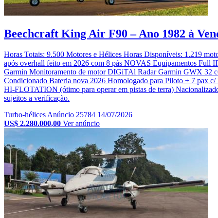
Beechcraft King Air F90 – Ano 1982 à Ven
Horas Totais: 9.500 Motores e Hélices Horas Disponíveis: 1.219 mo
após overhall feito em 2026 com 8 pás NOVAS Equipamentos Full 
⁠Garmin Monitoramento de motor DIGiTAl Radar Garmin GWX 32 core
Condicionado Bateria nova 2026 ⁠Homologado para Piloto + 7 pax c/
HI-FLOTATION (ótimo para operar em pistas de terra) Nacionalizado 
sujeitos a verificação.
Turbo-hélices
Anúncio 25784
14/07/2026
US$ 2.280.000,00
Ver anúncio