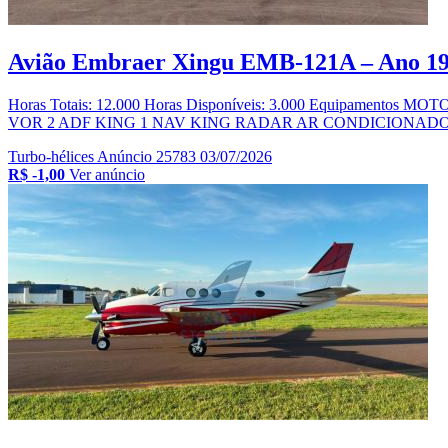
Avião Embraer Xingu EMB-121A – Ano 19
Horas Totais: 12.000 Horas Disponíveis: 3.000 Equipa
VOR 2 ADF KING 1 NAV KING RADAR AR CONDICIONADO DME/ILS
Turbo-hélices
Anúncio 25783
03/07/2026
R$ -1,00
Ver anúncio