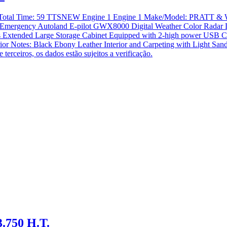
frame Total Time: 59 TTSNEW Engine 1 Engine 1 Make/Model: PRA
Emergency Autoland E-pilot GWX8000 Digital Weather Color Radar D
xtended Large Storage Cabinet Equipped with 2-high power USB Charg
erior Notes: Black Ebony Leather Interior and Carpeting with Light S
erceiros, os dados estão sujeitos a verificação.
3.750 H.T.