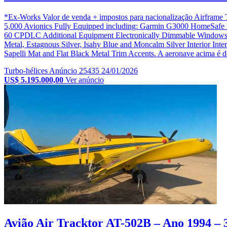
*Ex-Works Valor de venda + impostos para nacionalização Air
5,000 Avionics Fully Equipped including: Garmin G3000 HomeSafe 
60 CPDLC Additional Equipment Electronically Dimmable Windows E
Metal, Estagnous Silver, Isahy Blue and Moncalm Silver Interior Int
Sapelli Mat and Flat Black Metal Trim Accents. A aeronave acima é de t
Turbo-hélices
Anúncio 25435
24/01/2026
US$ 5.195.000,00
Ver anúncio
Avião Air Tracktor AT-502B – Ano 1994 – 