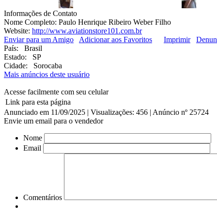
Informações de Contato
Nome Completo:
Paulo Henrique Ribeiro Weber Filho
Website:
http://www.aviationstore101.com.br
Enviar para um Amigo
Adicionar aos Favoritos
Imprimir
Denun
País:
Brasil
Estado:
SP
Cidade:
Sorocaba
Mais anúncios deste usuário
Acesse facilmente com seu celular
Link para esta página
Anunciado em 11/09/2025 | Visualizações: 456 | Anúncio nº 25724
Envie um email para o vendedor
Nome
Email
Comentários