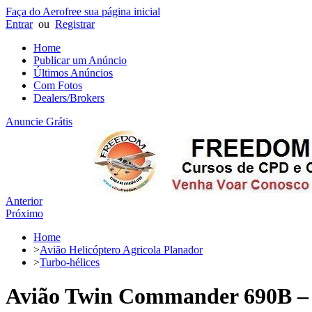
Faça do Aerofree sua página inicial
Entrar
ou
Registrar
Home
Publicar um Anúncio
Últimos Anúncios
Com Fotos
Dealers/Brokers
Anuncie Grátis
Anterior
Próximo
Home
>
Avião Helicóptero Agricola Planador
>
Turbo-hélices
Avião Twin Commander 690B – 