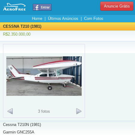
Anuncie Grátis
Home
|
Últimos Anúncios
|
Com Fotos
CESSNA T210 (1981)
R$2.350.000,00
3 fotos
Cessna T210N (1981)
Garmin GNC255A