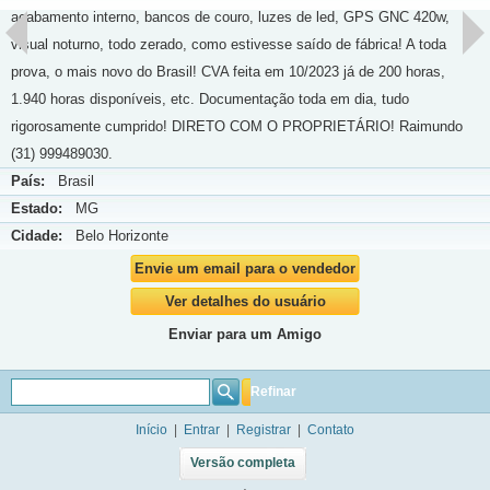
acabamento interno, bancos de couro, luzes de led, GPS GNC 420w,
visual noturno, todo zerado, como estivesse saído de fábrica! A toda
prova, o mais novo do Brasil! CVA feita em 10/2023 já de 200 horas,
1.940 horas disponíveis, etc. Documentação toda em dia, tudo
rigorosamente cumprido! DIRETO COM O PROPRIETÁRIO! Raimundo
(31) 999489030.
País:
Brasil
Estado:
MG
Cidade:
Belo Horizonte
Envie um email para o vendedor
Ver detalhes do usuário
Enviar para um Amigo
Refinar
Início
|
Entrar
|
Registrar
|
Contato
Versão completa