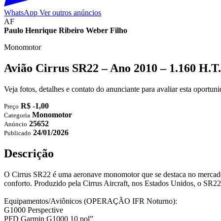
WhatsApp
Ver outros anúncios
AF
Paulo Henrique Ribeiro Weber Filho
Monomotor
Avião Cirrus SR22 – Ano 2010 – 1.160 H.T.
Veja fotos, detalhes e contato do anunciante para avaliar esta oportu
R$ -1,00
Preço
Monomotor
Categoria
25652
Anúncio
24/01/2026
Publicado
Descrição
O Cirrus SR22 é uma aeronave monomotor que se destaca no mercado 
conforto. Produzido pela Cirrus Aircraft, nos Estados Unidos, o SR2
Equipamentos/Aviônicos (OPERAÇÃO IFR Noturno):
G1000 Perspective
PFD Garmin G1000 10 pol”