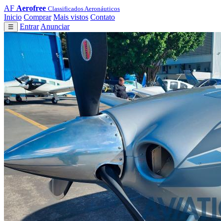
AF
Aerofree
Classificados Aeronáuticos
Inicio
Comprar
Mais vistos
Contato
Entrar
Anunciar
☰