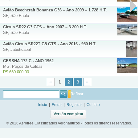
Avião Beechcraft Bonanza G36 – Ano 2009 – 1.728 H.T.
SP, São Paulo
Cirrus SR22 G3 GTS – Ano 2007 – 3.200 H.T.
SP, São Paulo
Avião Cirrus SR22T G5 GTS - Ano 2016 - 950 H.T.
SP, Jaboticabal
CESSNA 172 C - ANO 1962
MG, Poços de Caldas
R$ 650.000,00
«
1
2
3
»
Refinar
Início
|
Entrar
|
Registrar
|
Contato
Versão completa
© 2026 Aerofree Classificados Aeronáuticos - Todos os direitos reservados.