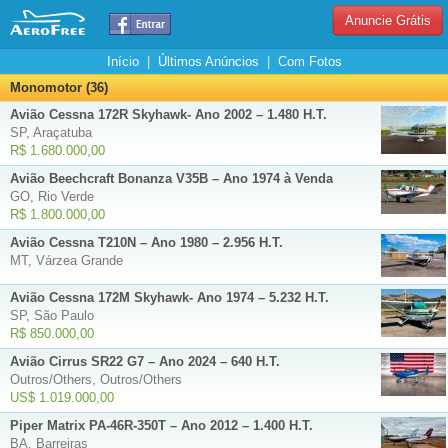
Anuncie Grátis
Início
|
Últimos Anúncios
|
Com Fotos
Monomotor (36)
Avião Cessna 172R Skyhawk- Ano 2002 – 1.480 H.T.
SP, Araçatuba
R$ 1.680.000,00
Avião Beechcraft Bonanza V35B – Ano 1974 à Venda
GO, Rio Verde
R$ 1.800.000,00
Avião Cessna T210N – Ano 1980 – 2.956 H.T.
MT, Várzea Grande
Avião Cessna 172M Skyhawk- Ano 1974 – 5.232 H.T.
SP, São Paulo
R$ 850.000,00
Avião Cirrus SR22 G7 – Ano 2024 – 640 H.T.
Outros/Others, Outros/Others
US$ 1.019.000,00
Piper Matrix PA-46R-350T – Ano 2012 – 1.400 H.T.
BA, Barreiras