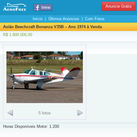
Anuncie Grátis
Início
|
Últimos Anúncios
|
Com Fotos
Avião Beechcraft Bonanza V35B – Ano 1974 à Venda
R$ 1.800.000,00
5 fotos
Horas Disponíveis Motor: 1.200