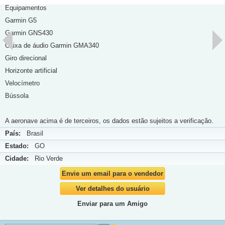
Equipamentos
Garmin G5
Garmin GNS430
Caixa de áudio Garmin GMA340
Giro direcional
Horizonte artificial
Velocímetro
Bússola
A aeronave acima é de terceiros, os dados estão sujeitos a verificação.
País:
Brasil
Estado:
GO
Cidade:
Rio Verde
Envie um email para o vendedor
Ver detalhes do usuário
Enviar para um Amigo