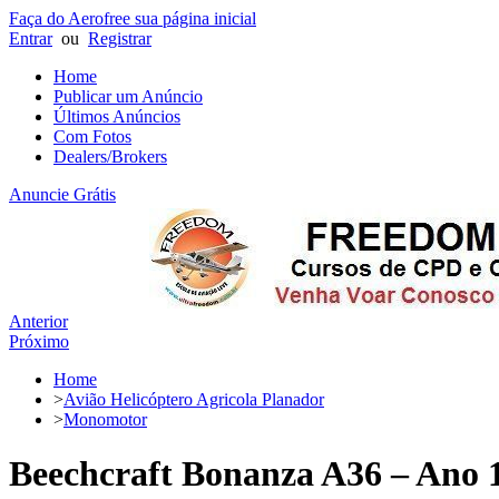
Faça do Aerofree sua página inicial
Entrar
ou
Registrar
Home
Publicar um Anúncio
Últimos Anúncios
Com Fotos
Dealers/Brokers
Anuncie Grátis
Anterior
Próximo
Home
>
Avião Helicóptero Agricola Planador
>
Monomotor
Beechcraft Bonanza A36 – Ano 1