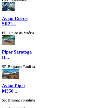
Avião Cirrus
SR22...
PR, União da Vitória
Piper Saratoga
II...
SP, Bragança Paulista
Avião Piper
M350...
SP, Bragança Paulista