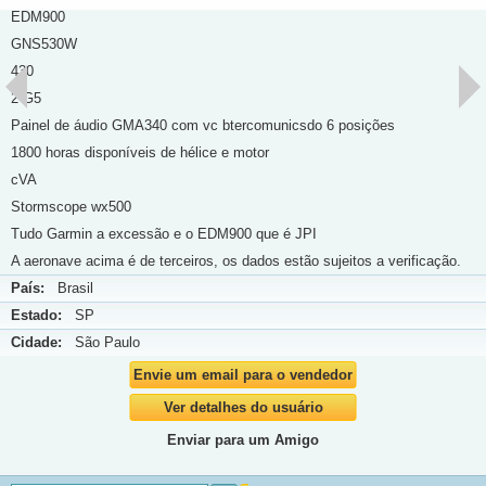
EDM900
GNS530W
430
2 G5
Painel de áudio GMA340 com vc btercomunicsdo 6 posições
1800 horas disponíveis de hélice e motor
cVA
Stormscope wx500
Tudo Garmin a excessão e o EDM900 que é JPI
A aeronave acima é de terceiros, os dados estão sujeitos a verificação.
País:
Brasil
Estado:
SP
Cidade:
São Paulo
Envie um email para o vendedor
Ver detalhes do usuário
Enviar para um Amigo