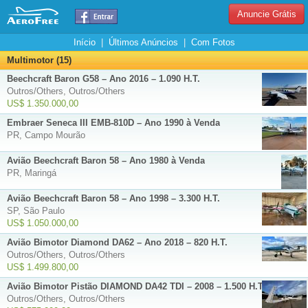
Anuncie Grátis
Início
|
Últimos Anúncios
|
Com Fotos
Multimotor (15)
Beechcraft Baron G58 – Ano 2016 – 1.090 H.T.
Outros/Others, Outros/Others
US$ 1.350.000,00
Embraer Seneca III EMB-810D – Ano 1990 à Venda
PR, Campo Mourão
Avião Beechcraft Baron 58 – Ano 1980 à Venda
PR, Maringá
Avião Beechcraft Baron 58 – Ano 1998 – 3.300 H.T.
SP, São Paulo
US$ 1.050.000,00
Avião Bimotor Diamond DA62 – Ano 2018 – 820 H.T.
Outros/Others, Outros/Others
US$ 1.499.800,00
Avião Bimotor Pistão DIAMOND DA42 TDI – 2008 – 1.500 H.T.
Outros/Others, Outros/Others