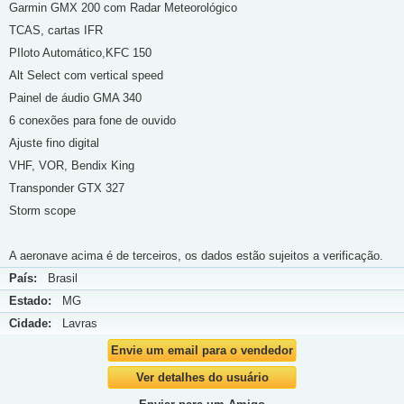
Garmin GMX 200 com Radar Meteorológico
TCAS, cartas IFR
PIloto Automático,KFC 150
Alt Select com vertical speed
Painel de áudio GMA 340
6 conexões para fone de ouvido
Ajuste fino digital
VHF, VOR, Bendix King
Transponder GTX 327
Storm scope
A aeronave acima é de terceiros, os dados estão sujeitos a verificação.
País:
Brasil
Estado:
MG
Cidade:
Lavras
Envie um email para o vendedor
Ver detalhes do usuário