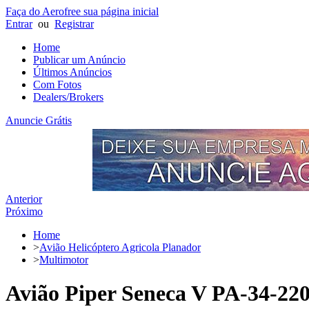
Faça do Aerofree sua página inicial
Entrar
ou
Registrar
Home
Publicar um Anúncio
Últimos Anúncios
Com Fotos
Dealers/Brokers
Anuncie Grátis
Anterior
Próximo
Home
>
Avião Helicóptero Agricola Planador
>
Multimotor
Avião Piper Seneca V PA-34-220