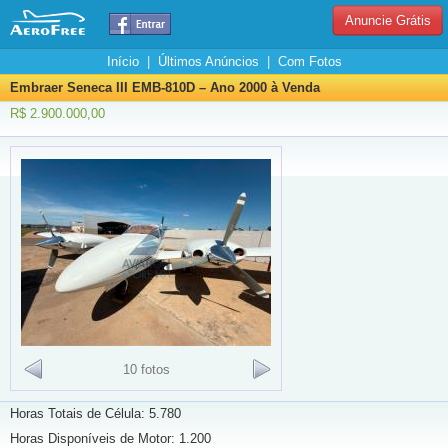
Anuncie Grátis
Início
|
Últimos Anúncios
|
Com Fotos
Embraer Seneca III EMB-810D – Ano 2000 à Venda
R$ 2.900.000,00
10 fotos
Horas Totais de Célula: 5.780
Horas Disponíveis de Motor: 1.200