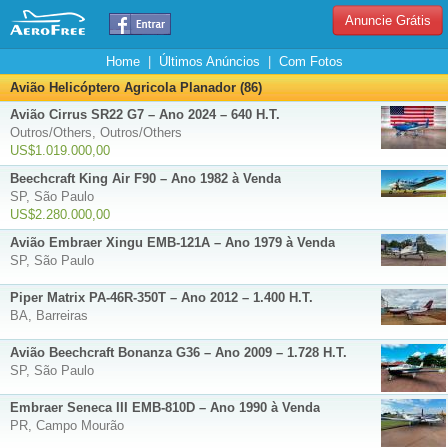
Anuncie Grátis
Home
|
Últimos Anúncios
|
Com Fotos
Avião Helicóptero Agricola Planador (86)
Avião Cirrus SR22 G7 – Ano 2024 – 640 H.T.
Outros/Others, Outros/Others
US$1.019.000,00
Beechcraft King Air F90 – Ano 1982 à Venda
SP, São Paulo
US$2.280.000,00
Avião Embraer Xingu EMB-121A – Ano 1979 à Venda
SP, São Paulo
Piper Matrix PA-46R-350T – Ano 2012 – 1.400 H.T.
BA, Barreiras
Avião Beechcraft Bonanza G36 – Ano 2009 – 1.728 H.T.
SP, São Paulo
Embraer Seneca III EMB-810D – Ano 1990 à Venda
PR, Campo Mourão