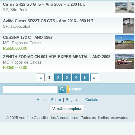
Cirrus SR22 G3 GTS – Ano 2007 – 3.200 H.T.
SP, São Paulo
Avião Cirrus SR22T G5 GTS - Ano 2016 - 950 H.T.
SP, Jaboticabal
CESSNA 172 C - ANO 1962
MG, Poços de Caldas
R$650.000,00
ZENITH ZODIAC CH 601 HDS EXPERIMENTAL - ANO 2008
MG, Poços de Caldas
R$350.000,00
«
1
2
3
4
5
»
Refinar
Home
|
Entrar
|
Registrar
|
Contato
Versão completa
© 2025 Aerofree Classificados Aeronáuticos - Todos os direitos reservados.