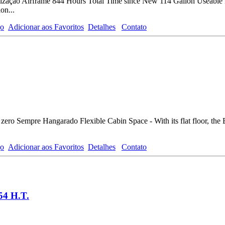
lização Airframe 844 Hours Total Time since New 114 Gallon Useable 
on...
go
Adicionar aos Favoritos
Detalhes
Contato
ro Sempre Hangarado Flexible Cabin Space - With its flat floor, the B
go
Adicionar aos Favoritos
Detalhes
Contato
54 H.T.