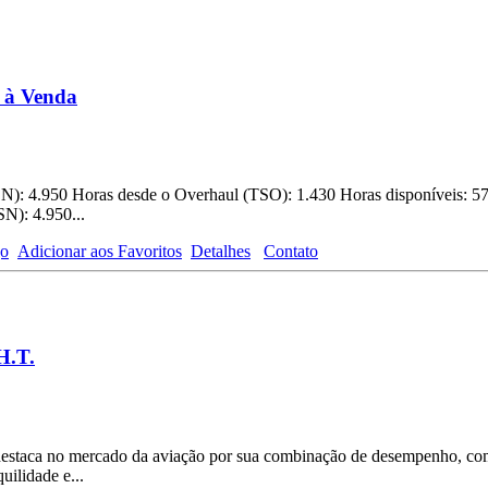
 à Venda
N): 4.950 Horas desde o Overhaul (TSO): 1.430 Horas disponíveis: 
N): 4.950...
go
Adicionar aos Favoritos
Detalhes
Contato
H.T.
estaca no mercado da aviação por sua combinação de desempenho, co
uilidade e...