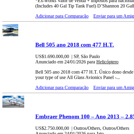
*Ex-works Valor de venda + impostos para naciona
(Includes 40 Gal Tip Tank Fuel) D’Shannon 20 Gall
Adicionar para Comparação
Enviar para um Ami
Bell 505 ano 2018 com 477 H.T.
US$1.690.000,00
| SP, São Paulo
Anunciado em 24/01/2026 para
Helicóptero
Bell 505 ano 2018 com 477 H.T. Único dono desde ze
your type of use All Glass Avionics Panel -...
Adicionar para Comparação
Enviar para um Ami
Embraer Phenom 100 – Ano 2013 – 2.8
US$2.750.000,00
| Outros/Others, Outros/Others
Anunciado em 24/01/2026 para
Jato