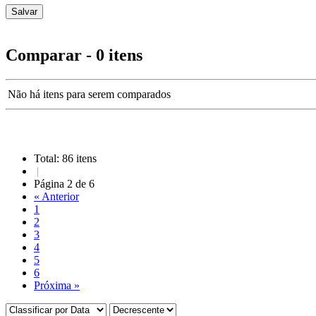
Comparar - 0 itens
Não há itens para serem comparados
Total: 86 itens
|
Página 2 de 6
« Anterior
1
2
3
4
5
6
Próxima »