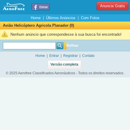
Anuncie Grátis
Home
|
Últimos Anúncios
|
Com Fotos
Avião Helicóptero Agricola Planador (0)
Nenhum anúncio que correspondesse à sua busca foi encontrado!
Refinar
Home
|
Entrar
|
Registrar
|
Contato
Versão completa
© 2025 Aerofree Classificados Aeronáuticos - Todos os direitos reservados.