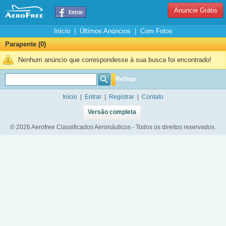
Anuncie Grátis
Início
|
Últimos Anúncios
|
Com Fotos
Parapente (0)
Nenhum anúncio que correspondesse à sua busca foi encontrado!
Refinar
Início
|
Entrar
|
Registrar
|
Contato
Versão completa
© 2026 Aerofree Classificados Aeronáuticos - Todos os direitos reservados.