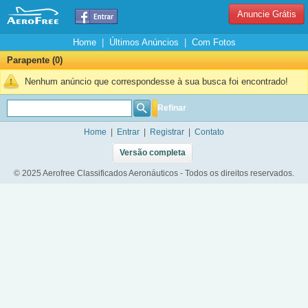
Anuncie Grátis
Home
|
Últimos Anúncios
|
Com Fotos
Parapente (0)
Nenhum anúncio que correspondesse à sua busca foi encontrado!
Refinar
Home
|
Entrar
|
Registrar
|
Contato
Versão completa
© 2025 Aerofree Classificados Aeronáuticos - Todos os direitos reservados.