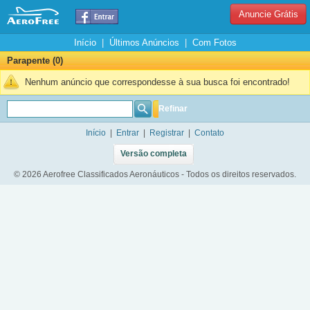
Anuncie Grátis
Início
|
Últimos Anúncios
|
Com Fotos
Parapente (0)
Nenhum anúncio que correspondesse à sua busca foi encontrado!
Refinar
Início
|
Entrar
|
Registrar
|
Contato
Versão completa
© 2026 Aerofree Classificados Aeronáuticos - Todos os direitos reservados.