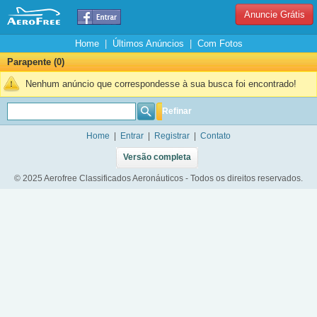
Anuncie Grátis
Home
|
Últimos Anúncios
|
Com Fotos
Parapente (0)
Nenhum anúncio que correspondesse à sua busca foi encontrado!
Refinar
Home
|
Entrar
|
Registrar
|
Contato
Versão completa
© 2025 Aerofree Classificados Aeronáuticos - Todos os direitos reservados.