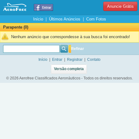
Anuncie Grátis
Início
|
Últimos Anúncios
|
Com Fotos
Parapente (0)
Nenhum anúncio que correspondesse à sua busca foi encontrado!
Refinar
Início
|
Entrar
|
Registrar
|
Contato
Versão completa
© 2026 Aerofree Classificados Aeronáuticos - Todos os direitos reservados.