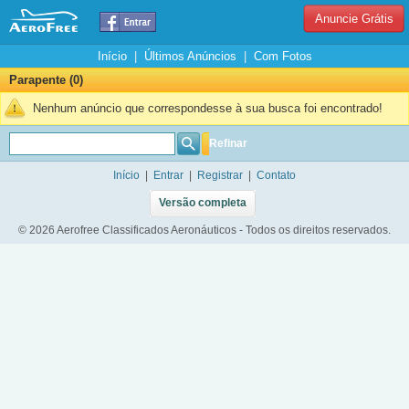
Anuncie Grátis
Início
|
Últimos Anúncios
|
Com Fotos
Parapente (0)
Nenhum anúncio que correspondesse à sua busca foi encontrado!
Refinar
Início
|
Entrar
|
Registrar
|
Contato
Versão completa
© 2026 Aerofree Classificados Aeronáuticos - Todos os direitos reservados.