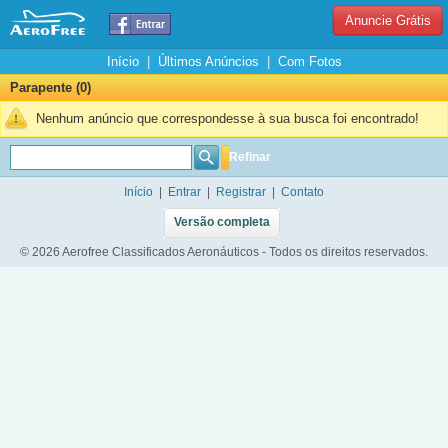
Anuncie Grátis
Início
|
Últimos Anúncios
|
Com Fotos
Parapente (0)
Nenhum anúncio que correspondesse à sua busca foi encontrado!
Refinar
Início
|
Entrar
|
Registrar
|
Contato
Versão completa
© 2026 Aerofree Classificados Aeronáuticos - Todos os direitos reservados.