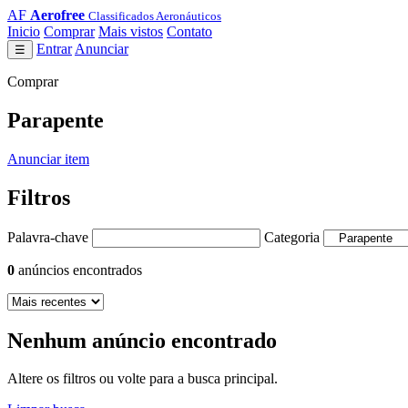
AF
Aerofree
Classificados Aeronáuticos
Inicio
Comprar
Mais vistos
Contato
Entrar
Anunciar
☰
Comprar
Parapente
Anunciar item
Filtros
Palavra-chave
Categoria
0
anúncios encontrados
Nenhum anúncio encontrado
Altere os filtros ou volte para a busca principal.