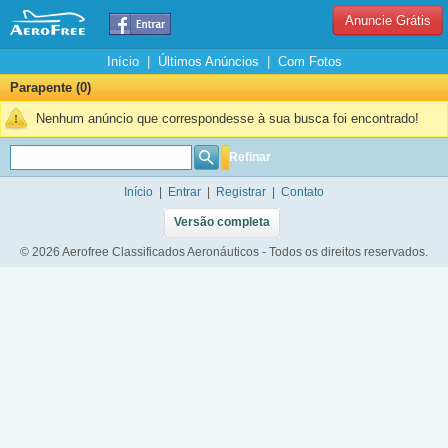
Anuncie Grátis
Início
|
Últimos Anúncios
|
Com Fotos
Parapente (0)
Nenhum anúncio que correspondesse à sua busca foi encontrado!
Refinar
Início
|
Entrar
|
Registrar
|
Contato
Versão completa
© 2026 Aerofree Classificados Aeronáuticos - Todos os direitos reservados.