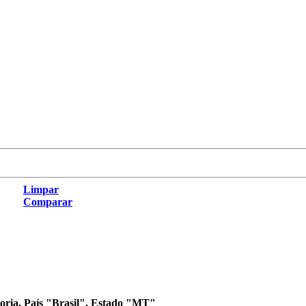
Limpar
Comparar
goria, País "Brasil", Estado "MT"