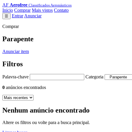
AF
Aerofree
Classificados Aeronáuticos
Inicio
Comprar
Mais vistos
Contato
Entrar
Anunciar
☰
Comprar
Parapente
Anunciar item
Filtros
Palavra-chave
Categoria
0
anúncios encontrados
Nenhum anúncio encontrado
Altere os filtros ou volte para a busca principal.