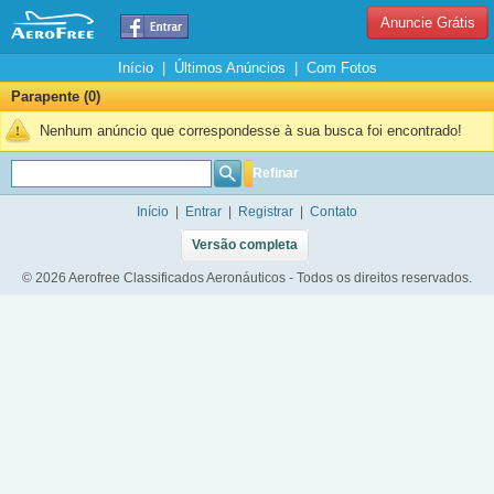
Anuncie Grátis
Início
|
Últimos Anúncios
|
Com Fotos
Parapente (0)
Nenhum anúncio que correspondesse à sua busca foi encontrado!
Refinar
Início
|
Entrar
|
Registrar
|
Contato
Versão completa
© 2026 Aerofree Classificados Aeronáuticos - Todos os direitos reservados.