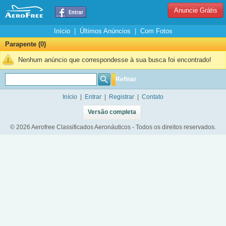
Anuncie Grátis
Início
|
Últimos Anúncios
|
Com Fotos
Parapente (0)
Nenhum anúncio que correspondesse à sua busca foi encontrado!
Refinar
Início
|
Entrar
|
Registrar
|
Contato
Versão completa
© 2026 Aerofree Classificados Aeronáuticos - Todos os direitos reservados.