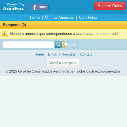
Anuncie Grátis
Home
|
Últimos Anúncios
|
Com Fotos
Parapente (0)
Nenhum anúncio que correspondesse à sua busca foi encontrado!
Refinar
Home
|
Entrar
|
Registrar
|
Contato
Versão completa
© 2025 Aerofree Classificados Aeronáuticos - Todos os direitos reservados.