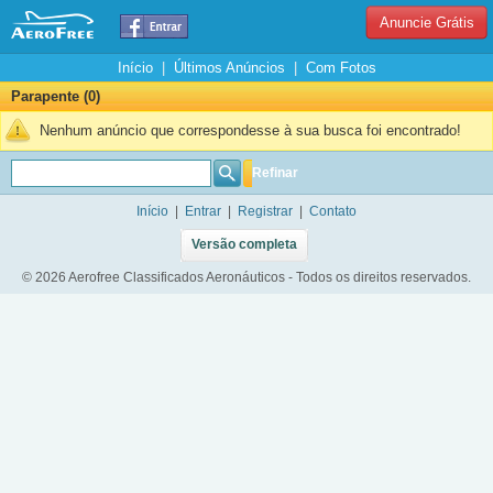
Anuncie Grátis
Início
|
Últimos Anúncios
|
Com Fotos
Parapente (0)
Nenhum anúncio que correspondesse à sua busca foi encontrado!
Refinar
Início
|
Entrar
|
Registrar
|
Contato
Versão completa
© 2026 Aerofree Classificados Aeronáuticos - Todos os direitos reservados.