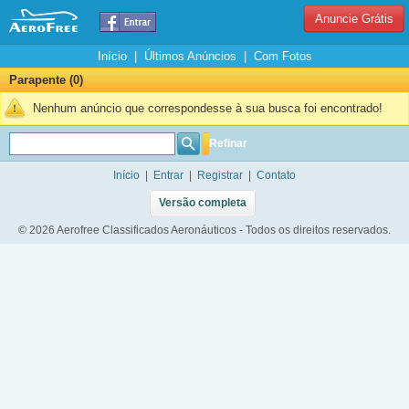
Anuncie Grátis
Início
|
Últimos Anúncios
|
Com Fotos
Parapente (0)
Nenhum anúncio que correspondesse à sua busca foi encontrado!
Refinar
Início
|
Entrar
|
Registrar
|
Contato
Versão completa
© 2026 Aerofree Classificados Aeronáuticos - Todos os direitos reservados.