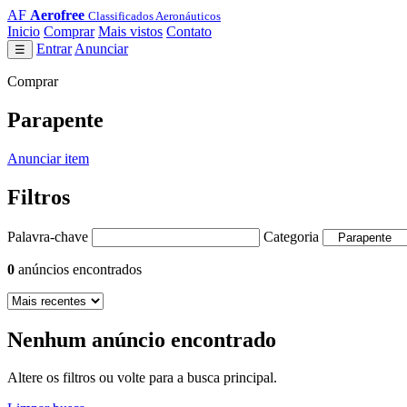
AF
Aerofree
Classificados Aeronáuticos
Inicio
Comprar
Mais vistos
Contato
Entrar
Anunciar
☰
Comprar
Parapente
Anunciar item
Filtros
Palavra-chave
Categoria
0
anúncios encontrados
Nenhum anúncio encontrado
Altere os filtros ou volte para a busca principal.