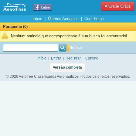
Anuncie Grátis
Início
|
Últimos Anúncios
|
Com Fotos
Parapente (0)
Nenhum anúncio que correspondesse à sua busca foi encontrado!
Refinar
Início
|
Entrar
|
Registrar
|
Contato
Versão completa
© 2026 Aerofree Classificados Aeronáuticos - Todos os direitos reservados.