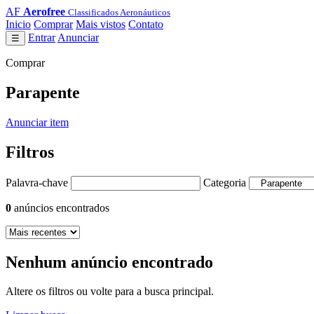
AF
Aerofree
Classificados Aeronáuticos
Inicio
Comprar
Mais vistos
Contato
Entrar
Anunciar
☰
Comprar
Parapente
Anunciar item
Filtros
Palavra-chave
Categoria
0
anúncios encontrados
Nenhum anúncio encontrado
Altere os filtros ou volte para a busca principal.