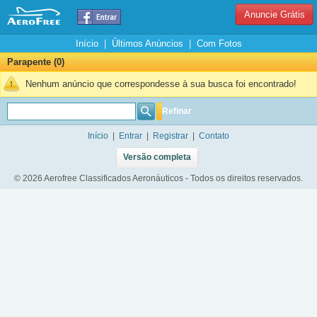
Anuncie Grátis
Início
|
Últimos Anúncios
|
Com Fotos
Parapente (0)
Nenhum anúncio que correspondesse à sua busca foi encontrado!
Refinar
Início
|
Entrar
|
Registrar
|
Contato
Versão completa
© 2026 Aerofree Classificados Aeronáuticos - Todos os direitos reservados.