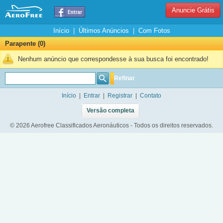
Anuncie Grátis
Início
|
Últimos Anúncios
|
Com Fotos
Parapente (0)
Nenhum anúncio que correspondesse à sua busca foi encontrado!
Refinar
Início
|
Entrar
|
Registrar
|
Contato
Versão completa
© 2026 Aerofree Classificados Aeronáuticos - Todos os direitos reservados.