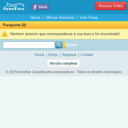
Anuncie Grátis
Home
|
Últimos Anúncios
|
Com Fotos
Parapente (0)
Nenhum anúncio que correspondesse à sua busca foi encontrado!
Refinar
Home
|
Entrar
|
Registrar
|
Contato
Versão completa
© 2025 Aerofree Classificados Aeronáuticos - Todos os direitos reservados.