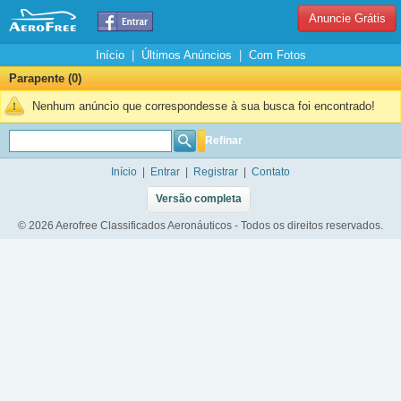
Anuncie Grátis
Início
|
Últimos Anúncios
|
Com Fotos
Parapente (0)
Nenhum anúncio que correspondesse à sua busca foi encontrado!
Refinar
Início
|
Entrar
|
Registrar
|
Contato
Versão completa
© 2026 Aerofree Classificados Aeronáuticos - Todos os direitos reservados.