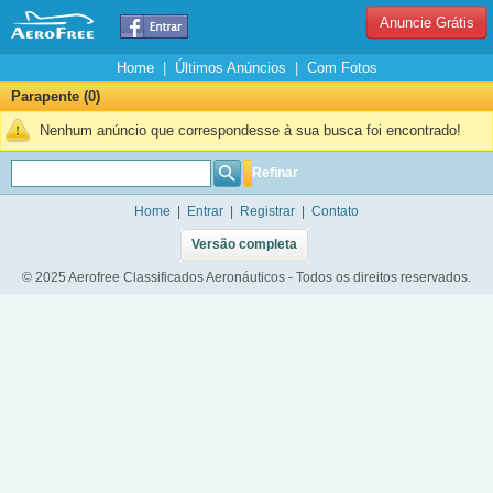
Anuncie Grátis
Home
|
Últimos Anúncios
|
Com Fotos
Parapente (0)
Nenhum anúncio que correspondesse à sua busca foi encontrado!
Refinar
Home
|
Entrar
|
Registrar
|
Contato
Versão completa
© 2025 Aerofree Classificados Aeronáuticos - Todos os direitos reservados.