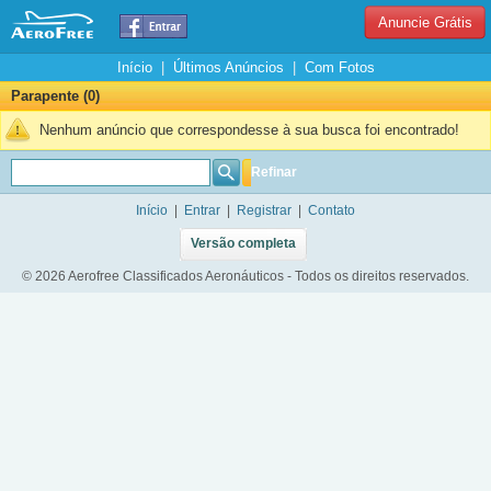
Anuncie Grátis
Início
|
Últimos Anúncios
|
Com Fotos
Parapente (0)
Nenhum anúncio que correspondesse à sua busca foi encontrado!
Refinar
Início
|
Entrar
|
Registrar
|
Contato
Versão completa
© 2026 Aerofree Classificados Aeronáuticos - Todos os direitos reservados.