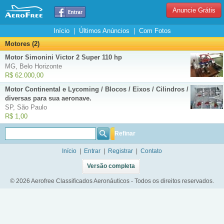
Anuncie Grátis
Início
|
Últimos Anúncios
|
Com Fotos
Motores (2)
Motor Simonini Victor 2 Super 110 hp
MG, Belo Horizonte
R$ 62.000,00
Motor Continental e Lycoming / Blocos / Eixos / Cilindros / Peças
diversas para sua aeronave.
SP, São Paulo
R$ 1,00
Refinar
Início
|
Entrar
|
Registrar
|
Contato
Versão completa
© 2026 Aerofree Classificados Aeronáuticos - Todos os direitos reservados.